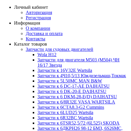
Личный кабинет
Авторизация
Регистрация
Информация
О компании
Доставка и оплата
Контакты
Каталог товаров
Запчасти для судовых двигателей
Wola H12
Запчасти для двигателя M503 (M504) ЧН
16/17 Звезда
Запчасти к 16V32E Wartsila
Запчасти к 4Ч10,5/13 Юждизельмаш,Токмак
Запчасти к 5L50MC MAN B&W
Запчасти к 6 DC-17-AE DAIHATSU
Запчасти к 6 DK-20-E DAIHATSU
Запчасти к 6 DKM-28-E(D) DAIHATSU
Запчасти к 6/8R32E VASA WARTSILA
Запчасти к 6CTA8.3-G2 Cummins
Запчасти к 6LUD25 Wartsila
Запчасти к 6R32BC Wartsila
Запчасти к 6TSR52,5/72 (6L525) SKODA
Запчасти к 6ДКРН26 98-12 БМЗ, 6S26MC,