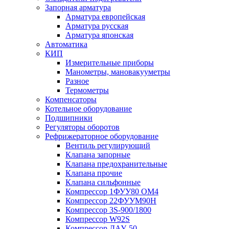
Запорная арматура
Арматура европейская
Арматура русская
Арматура японская
Автоматика
КИП
Измерительные приборы
Манометры, мановакууметры
Разное
Термометры
Компенсаторы
Котельное оборудование
Подшипники
Регуляторы оборотов
Рефрижераторное оборудование
Вентиль регулирующий
Клапана запорные
Клапана предохранительные
Клапана прочие
Клапана сильфонные
Компрессор 1ФУУ80 ОМ4
Компрессор 22ФУУМ90Н
Компрессор 3S-900/1800
Компрессор W92S
Компрессор ДАУ-50