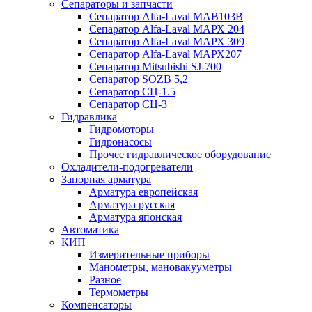
Сепараторы и запчасти
Сепаратор Alfa-Laval МАВ103В
Сепаратор Alfa-Laval МАРХ 204
Сепаратор Alfa-Laval МАРХ 309
Сепаратор Alfa-Laval МАРХ207
Сепаратор Mitsubishi SJ-700
Сепаратор SOZB 5,2
Сепаратор СЦ-1.5
Сепаратор СЦ-3
Гидравлика
Гидромоторы
Гидронасосы
Прочее гидравлическое оборудование
Охладители-подогреватели
Запорная арматура
Арматура европейская
Арматура русская
Арматура японская
Автоматика
КИП
Измерительные приборы
Манометры, мановакууметры
Разное
Термометры
Компенсаторы