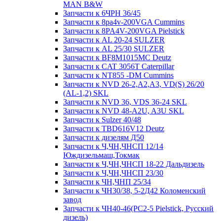
MAN B&W
Запчасти к 6ЧРН 36/45
Запчасти к 8pa4v-200VGA Cummins
Запчасти к 8PA4V-200VGA Pielstick
Запчасти к AL 20-24 SULZER
Запчасти к AL 25/30 SULZER
Запчасти к BF8M1015MC Deutz
Запчасти к CAT 3056T Caterpillar
Запчасти к NT855 -DM Cummins
Запчасти к NVD 26-2,A2,A3, VD(S) 26/20
(AL-1,2) SKL
Запчасти к NVD 36, VDS 36-24 SKL
Запчасти к NVD 48-A2U, A3U SKL
Запчасти к Sulzer 40/48
Запчасти к TBD616V12 Deutz
Запчасти к дизелям Д50
Запчасти к Ч,ЧН,ЧНСП 12/14
Юждизельмаш,Токмак
Запчасти к Ч,ЧН,ЧНСП 18-22 Дальдизель
Запчасти к Ч,ЧН,ЧНСП 23/30
Запчасти к ЧН,ЧНП 25/34
Запчасти к ЧН30/38, 5-2Д42 Коломенский
завод
Запчасти к ЧН40-46(PC2-5 Pielstick, Русский
дизель)