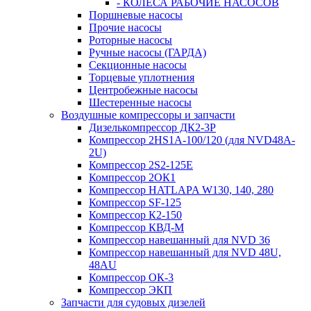
- КОЛЕСА РАБОЧИЕ НАСОСОВ
Поршневые насосы
Прочие насосы
Роторные насосы
Ручные насосы (ГАРДА)
Секционные насосы
Торцевые уплотнения
Центробежные насосы
Шестеренные насосы
Воздушные компрессоры и запчасти
Дизелькомпрессор ДК2-3Р
Компрессор 2HS1A-100/120 (для NVD48A-
2U)
Компрессор 2S2-125Е
Компрессор 2ОК1
Компрессор HATLAPA W130, 140, 280
Компрессор SF-125
Компрессор К2-150
Компрессор КВД-М
Компрессор навешанный для NVD 36
Компрессор навешанный для NVD 48U,
48AU
Компрессор ОК-3
Компрессор ЭКП
Запчасти для судовых дизелей