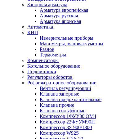
Запорная арматура
Арматура европейская
Арматура русская
Арматура японская
Автоматика
КИП
Измерительные приборы
Манометры, мановакууметры
Разное
Термометры
Компенсаторы
Котельное оборудование
Подшипники
Регуляторы оборотов
Рефрижераторное оборудование
Вентиль регулирующий
Клапана запорные
Клапана предохранительные
Клапана прочие
Клапана сильфонные
Компрессор 1ФУУ80 ОМ4
Компрессор 22ФУУМ90Н
Компрессор 3S-900/1800
Компрессор W92S
Компрессор ДАУ-50