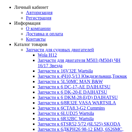
Личный кабинет
Авторизация
Регистрация
Информация
О компании
Доставка и оплата
Контакты
Каталог товаров
Запчасти для судовых двигателей
Wola H12
Запчасти для двигателя M503 (M504) ЧН
16/17 Звезда
Запчасти к 16V32E Wartsila
Запчасти к 4Ч10,5/13 Юждизельмаш,Токмак
Запчасти к 5L50MC MAN B&W
Запчасти к 6 DC-17-AE DAIHATSU
Запчасти к 6 DK-20-E DAIHATSU
Запчасти к 6 DKM-28-E(D) DAIHATSU
Запчасти к 6/8R32E VASA WARTSILA
Запчасти к 6CTA8.3-G2 Cummins
Запчасти к 6LUD25 Wartsila
Запчасти к 6R32BC Wartsila
Запчасти к 6TSR52,5/72 (6L525) SKODA
Запчасти к 6ДКРН26 98-12 БМЗ, 6S26MC,