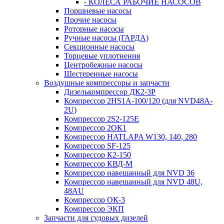
- КОЛЕСА РАБОЧИЕ НАСОСОВ
Поршневые насосы
Прочие насосы
Роторные насосы
Ручные насосы (ГАРДА)
Секционные насосы
Торцевые уплотнения
Центробежные насосы
Шестеренные насосы
Воздушные компрессоры и запчасти
Дизелькомпрессор ДК2-3Р
Компрессор 2HS1A-100/120 (для NVD48A-
2U)
Компрессор 2S2-125Е
Компрессор 2ОК1
Компрессор HATLAPA W130, 140, 280
Компрессор SF-125
Компрессор К2-150
Компрессор КВД-М
Компрессор навешанный для NVD 36
Компрессор навешанный для NVD 48U,
48AU
Компрессор ОК-3
Компрессор ЭКП
Запчасти для судовых дизелей