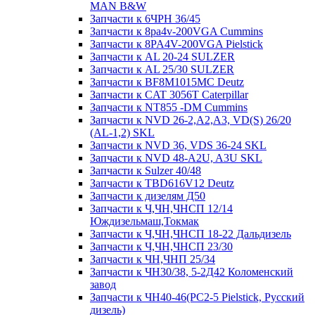
MAN B&W
Запчасти к 6ЧРН 36/45
Запчасти к 8pa4v-200VGA Cummins
Запчасти к 8PA4V-200VGA Pielstick
Запчасти к AL 20-24 SULZER
Запчасти к AL 25/30 SULZER
Запчасти к BF8M1015MC Deutz
Запчасти к CAT 3056T Caterpillar
Запчасти к NT855 -DM Cummins
Запчасти к NVD 26-2,A2,A3, VD(S) 26/20
(AL-1,2) SKL
Запчасти к NVD 36, VDS 36-24 SKL
Запчасти к NVD 48-A2U, A3U SKL
Запчасти к Sulzer 40/48
Запчасти к TBD616V12 Deutz
Запчасти к дизелям Д50
Запчасти к Ч,ЧН,ЧНСП 12/14
Юждизельмаш,Токмак
Запчасти к Ч,ЧН,ЧНСП 18-22 Дальдизель
Запчасти к Ч,ЧН,ЧНСП 23/30
Запчасти к ЧН,ЧНП 25/34
Запчасти к ЧН30/38, 5-2Д42 Коломенский
завод
Запчасти к ЧН40-46(PC2-5 Pielstick, Русский
дизель)