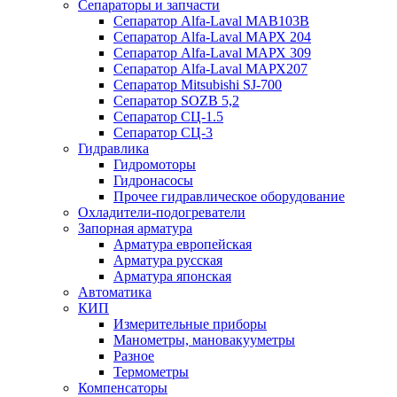
Сепараторы и запчасти
Сепаратор Alfa-Laval МАВ103В
Сепаратор Alfa-Laval МАРХ 204
Сепаратор Alfa-Laval МАРХ 309
Сепаратор Alfa-Laval МАРХ207
Сепаратор Mitsubishi SJ-700
Сепаратор SOZB 5,2
Сепаратор СЦ-1.5
Сепаратор СЦ-3
Гидравлика
Гидромоторы
Гидронасосы
Прочее гидравлическое оборудование
Охладители-подогреватели
Запорная арматура
Арматура европейская
Арматура русская
Арматура японская
Автоматика
КИП
Измерительные приборы
Манометры, мановакууметры
Разное
Термометры
Компенсаторы