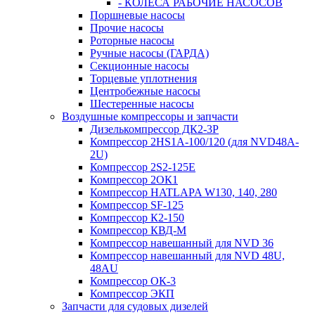
- КОЛЕСА РАБОЧИЕ НАСОСОВ
Поршневые насосы
Прочие насосы
Роторные насосы
Ручные насосы (ГАРДА)
Секционные насосы
Торцевые уплотнения
Центробежные насосы
Шестеренные насосы
Воздушные компрессоры и запчасти
Дизелькомпрессор ДК2-3Р
Компрессор 2HS1A-100/120 (для NVD48A-
2U)
Компрессор 2S2-125Е
Компрессор 2ОК1
Компрессор HATLAPA W130, 140, 280
Компрессор SF-125
Компрессор К2-150
Компрессор КВД-М
Компрессор навешанный для NVD 36
Компрессор навешанный для NVD 48U,
48AU
Компрессор ОК-3
Компрессор ЭКП
Запчасти для судовых дизелей