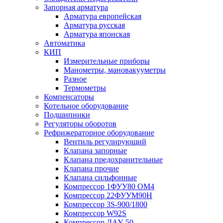
Запорная арматура
Арматура европейская
Арматура русская
Арматура японская
Автоматика
КИП
Измерительные приборы
Манометры, мановакууметры
Разное
Термометры
Компенсаторы
Котельное оборудование
Подшипники
Регуляторы оборотов
Рефрижераторное оборудование
Вентиль регулирующий
Клапана запорные
Клапана предохранительные
Клапана прочие
Клапана сильфонные
Компрессор 1ФУУ80 ОМ4
Компрессор 22ФУУМ90Н
Компрессор 3S-900/1800
Компрессор W92S
Компрессор ДАУ-50