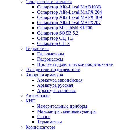
Сепараторы и запчасти
Сепаратор Alfa-Laval МАВ103В
Сепаратор Alfa-Laval МАРХ 204
Сепаратор Alfa-Laval МАРХ 309
Сепаратор Alfa-Laval МАРХ207
Сепаратор Mitsubishi SJ-700
Сепаратор SOZB 5,2
Сепаратор СЦ-1.5
Сепаратор СЦ-3
Гидравлика
Гидромоторы
Гидронасосы
Прочее гидравлическое оборудование
Охладители-подогреватели
Запорная арматура
Арматура европейская
Арматура русская
Арматура японская
Автоматика
КИП
Измерительные приборы
Манометры, мановакууметры
Разное
Термометры
Компенсаторы