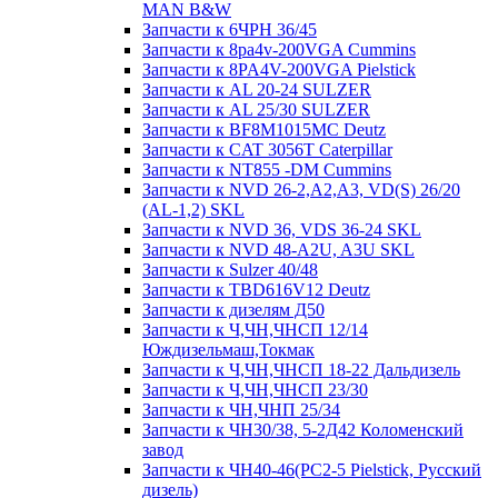
MAN B&W
Запчасти к 6ЧРН 36/45
Запчасти к 8pa4v-200VGA Cummins
Запчасти к 8PA4V-200VGA Pielstick
Запчасти к AL 20-24 SULZER
Запчасти к AL 25/30 SULZER
Запчасти к BF8M1015MC Deutz
Запчасти к CAT 3056T Caterpillar
Запчасти к NT855 -DM Cummins
Запчасти к NVD 26-2,A2,A3, VD(S) 26/20
(AL-1,2) SKL
Запчасти к NVD 36, VDS 36-24 SKL
Запчасти к NVD 48-A2U, A3U SKL
Запчасти к Sulzer 40/48
Запчасти к TBD616V12 Deutz
Запчасти к дизелям Д50
Запчасти к Ч,ЧН,ЧНСП 12/14
Юждизельмаш,Токмак
Запчасти к Ч,ЧН,ЧНСП 18-22 Дальдизель
Запчасти к Ч,ЧН,ЧНСП 23/30
Запчасти к ЧН,ЧНП 25/34
Запчасти к ЧН30/38, 5-2Д42 Коломенский
завод
Запчасти к ЧН40-46(PC2-5 Pielstick, Русский
дизель)