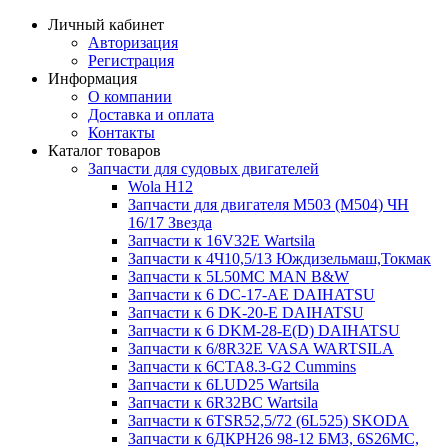
Личный кабинет
Авторизация
Регистрация
Информация
О компании
Доставка и оплата
Контакты
Каталог товаров
Запчасти для судовых двигателей
Wola H12
Запчасти для двигателя M503 (M504) ЧН
16/17 Звезда
Запчасти к 16V32E Wartsila
Запчасти к 4Ч10,5/13 Юждизельмаш,Токмак
Запчасти к 5L50MC MAN B&W
Запчасти к 6 DC-17-AE DAIHATSU
Запчасти к 6 DK-20-E DAIHATSU
Запчасти к 6 DKM-28-E(D) DAIHATSU
Запчасти к 6/8R32E VASA WARTSILA
Запчасти к 6CTA8.3-G2 Cummins
Запчасти к 6LUD25 Wartsila
Запчасти к 6R32BC Wartsila
Запчасти к 6TSR52,5/72 (6L525) SKODA
Запчасти к 6ДКРН26 98-12 БМЗ, 6S26MC,