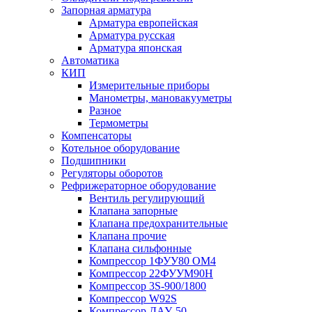
Запорная арматура
Арматура европейская
Арматура русская
Арматура японская
Автоматика
КИП
Измерительные приборы
Манометры, мановакууметры
Разное
Термометры
Компенсаторы
Котельное оборудование
Подшипники
Регуляторы оборотов
Рефрижераторное оборудование
Вентиль регулирующий
Клапана запорные
Клапана предохранительные
Клапана прочие
Клапана сильфонные
Компрессор 1ФУУ80 ОМ4
Компрессор 22ФУУМ90Н
Компрессор 3S-900/1800
Компрессор W92S
Компрессор ДАУ-50