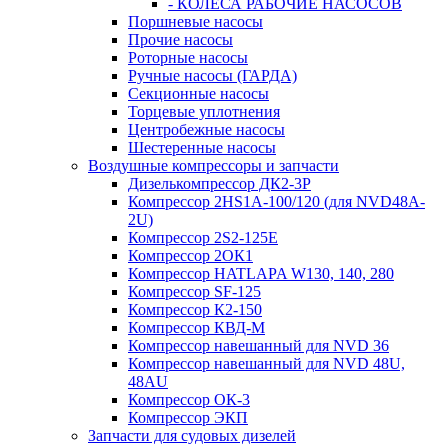
- КОЛЕСА РАБОЧИЕ НАСОСОВ
Поршневые насосы
Прочие насосы
Роторные насосы
Ручные насосы (ГАРДА)
Секционные насосы
Торцевые уплотнения
Центробежные насосы
Шестеренные насосы
Воздушные компрессоры и запчасти
Дизелькомпрессор ДК2-3Р
Компрессор 2HS1A-100/120 (для NVD48A-
2U)
Компрессор 2S2-125Е
Компрессор 2ОК1
Компрессор HATLAPA W130, 140, 280
Компрессор SF-125
Компрессор К2-150
Компрессор КВД-М
Компрессор навешанный для NVD 36
Компрессор навешанный для NVD 48U,
48AU
Компрессор ОК-3
Компрессор ЭКП
Запчасти для судовых дизелей