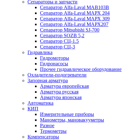
Сепараторы и запчасти
Сепаратор Alfa-Laval МАВ103В
Сепаратор Alfa-Laval МАРХ 204
Сепаратор Alfa-Laval МАРХ 309
Сепаратор Alfa-Laval МАРХ207
Сепаратор Mitsubishi SJ-700
Сепаратор SOZB 5,2
Сепаратор СЦ-1.5
Сепаратор СЦ-3
Гидравлика
Гидромоторы
Гидронасосы
Прочее гидравлическое оборудование
Охладители-подогреватели
Запорная арматура
Арматура европейская
Арматура русская
Арматура японская
Автоматика
КИП
Измерительные приборы
Манометры, мановакууметры
Разное
Термометры
Компенсаторы