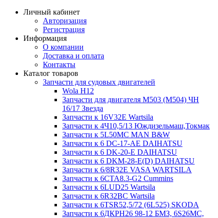
Личный кабинет
Авторизация
Регистрация
Информация
О компании
Доставка и оплата
Контакты
Каталог товаров
Запчасти для судовых двигателей
Wola H12
Запчасти для двигателя M503 (M504) ЧН
16/17 Звезда
Запчасти к 16V32E Wartsila
Запчасти к 4Ч10,5/13 Юждизельмаш,Токмак
Запчасти к 5L50MC MAN B&W
Запчасти к 6 DC-17-AE DAIHATSU
Запчасти к 6 DK-20-E DAIHATSU
Запчасти к 6 DKM-28-E(D) DAIHATSU
Запчасти к 6/8R32E VASA WARTSILA
Запчасти к 6CTA8.3-G2 Cummins
Запчасти к 6LUD25 Wartsila
Запчасти к 6R32BC Wartsila
Запчасти к 6TSR52,5/72 (6L525) SKODA
Запчасти к 6ДКРН26 98-12 БМЗ, 6S26MC,