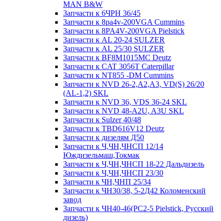
MAN B&W
Запчасти к 6ЧРН 36/45
Запчасти к 8pa4v-200VGA Cummins
Запчасти к 8PA4V-200VGA Pielstick
Запчасти к AL 20-24 SULZER
Запчасти к AL 25/30 SULZER
Запчасти к BF8M1015MC Deutz
Запчасти к CAT 3056T Caterpillar
Запчасти к NT855 -DM Cummins
Запчасти к NVD 26-2,A2,A3, VD(S) 26/20
(AL-1,2) SKL
Запчасти к NVD 36, VDS 36-24 SKL
Запчасти к NVD 48-A2U, A3U SKL
Запчасти к Sulzer 40/48
Запчасти к TBD616V12 Deutz
Запчасти к дизелям Д50
Запчасти к Ч,ЧН,ЧНСП 12/14
Юждизельмаш,Токмак
Запчасти к Ч,ЧН,ЧНСП 18-22 Дальдизель
Запчасти к Ч,ЧН,ЧНСП 23/30
Запчасти к ЧН,ЧНП 25/34
Запчасти к ЧН30/38, 5-2Д42 Коломенский
завод
Запчасти к ЧН40-46(PC2-5 Pielstick, Русский
дизель)