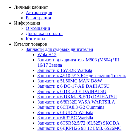
Личный кабинет
Авторизация
Регистрация
Информация
О компании
Доставка и оплата
Контакты
Каталог товаров
Запчасти для судовых двигателей
Wola H12
Запчасти для двигателя M503 (M504) ЧН
16/17 Звезда
Запчасти к 16V32E Wartsila
Запчасти к 4Ч10,5/13 Юждизельмаш,Токмак
Запчасти к 5L50MC MAN B&W
Запчасти к 6 DC-17-AE DAIHATSU
Запчасти к 6 DK-20-E DAIHATSU
Запчасти к 6 DKM-28-E(D) DAIHATSU
Запчасти к 6/8R32E VASA WARTSILA
Запчасти к 6CTA8.3-G2 Cummins
Запчасти к 6LUD25 Wartsila
Запчасти к 6R32BC Wartsila
Запчасти к 6TSR52,5/72 (6L525) SKODA
Запчасти к 6ДКРН26 98-12 БМЗ, 6S26MC,