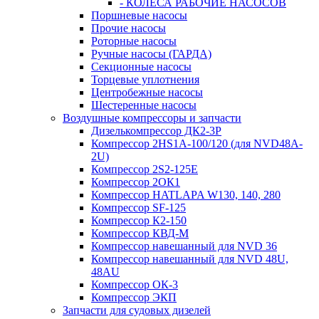
- КОЛЕСА РАБОЧИЕ НАСОСОВ
Поршневые насосы
Прочие насосы
Роторные насосы
Ручные насосы (ГАРДА)
Секционные насосы
Торцевые уплотнения
Центробежные насосы
Шестеренные насосы
Воздушные компрессоры и запчасти
Дизелькомпрессор ДК2-3Р
Компрессор 2HS1A-100/120 (для NVD48A-
2U)
Компрессор 2S2-125Е
Компрессор 2ОК1
Компрессор HATLAPA W130, 140, 280
Компрессор SF-125
Компрессор К2-150
Компрессор КВД-М
Компрессор навешанный для NVD 36
Компрессор навешанный для NVD 48U,
48AU
Компрессор ОК-3
Компрессор ЭКП
Запчасти для судовых дизелей