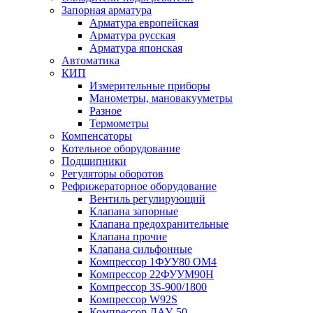
Запорная арматура
Арматура европейская
Арматура русская
Арматура японская
Автоматика
КИП
Измерительные приборы
Манометры, мановакууметры
Разное
Термометры
Компенсаторы
Котельное оборудование
Подшипники
Регуляторы оборотов
Рефрижераторное оборудование
Вентиль регулирующий
Клапана запорные
Клапана предохранительные
Клапана прочие
Клапана сильфонные
Компрессор 1ФУУ80 ОМ4
Компрессор 22ФУУМ90Н
Компрессор 3S-900/1800
Компрессор W92S
Компрессор ДАУ-50