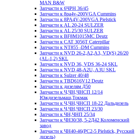
MAN B&W
Запчасти к 6ЧРН 36/45
Запчасти к 8pa4v-200VGA Cummins
Запчасти к 8PA4V-200VGA Pielstick
Запчасти к AL 20-24 SULZER
Запчасти к AL 25/30 SULZER
Запчасти к BF8M1015MC Deutz
Запчасти к CAT 3056T Caterpillar
Запчасти к NT855 -DM Cummins
Запчасти к NVD 26-2,A2,A3, VD(S) 26/20
(AL-1,2) SKL
Запчасти к NVD 36, VDS 36-24 SKL
Запчасти к NVD 48-A2U, A3U SKL
Запчасти к Sulzer 40/48
Запчасти к TBD616V12 Deutz
Запчасти к дизелям Д50
Запчасти к Ч,ЧН,ЧНСП 12/14
Юждизельмаш,Токмак
Запчасти к Ч,ЧН,ЧНСП 18-22 Дальдизель
Запчасти к Ч,ЧН,ЧНСП 23/30
Запчасти к ЧН,ЧНП 25/34
Запчасти к ЧН30/38, 5-2Д42 Коломенский
завод
Запчасти к ЧН40-46(PC2-5 Pielstick, Русский
дизель)