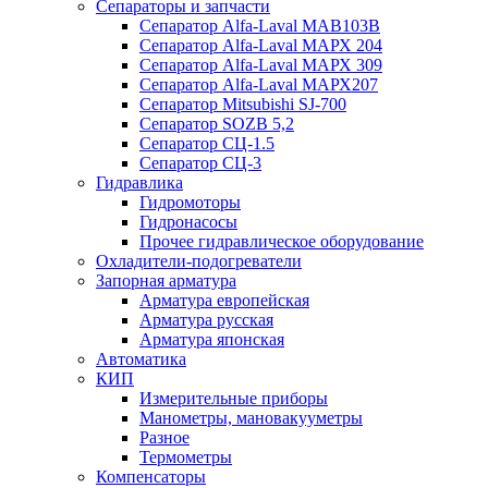
Сепараторы и запчасти
Сепаратор Alfa-Laval МАВ103В
Сепаратор Alfa-Laval МАРХ 204
Сепаратор Alfa-Laval МАРХ 309
Сепаратор Alfa-Laval МАРХ207
Сепаратор Mitsubishi SJ-700
Сепаратор SOZB 5,2
Сепаратор СЦ-1.5
Сепаратор СЦ-3
Гидравлика
Гидромоторы
Гидронасосы
Прочее гидравлическое оборудование
Охладители-подогреватели
Запорная арматура
Арматура европейская
Арматура русская
Арматура японская
Автоматика
КИП
Измерительные приборы
Манометры, мановакууметры
Разное
Термометры
Компенсаторы