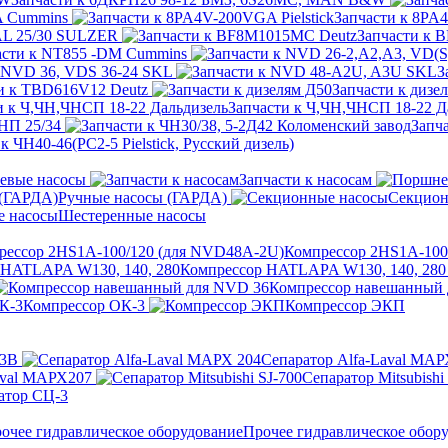
A Cummins
Запчасти к 8PA4
AL 25/30 SULZER
Запчасти к 
асти к NT855 -DM Cummins
к NVD 36, VDS 36-24 SKL
З
и к TBD616V12 Deutz
Запчасти к дизе
Запчасти к Ч,ЧН,ЧНСП 18-22 Д
НП 25/34
Запч
к ЧН40-46(PC2-5 Pielstick, Русский дизель)
евые насосы
Запчасти к насосам
Ручные насосы (ГАРДА)
Секцион
Шестеренные насосы
Компрессор 2HS1A-100
Компрессор HATLAPA W130, 140, 280
Компрессор навешанный
Компрессор ОК-3
Компрессор ЭКП
03В
Сепаратор Alfa-Laval МАР
aval МАРХ207
Сепаратор Mitsubishi
атор СЦ-3
Прочее гидравлическое обор