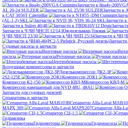
Запчасти к 8pa4v-200VG
AL 20-24 SULZER
Запчасти к 
к CAT 3056T Caterpillar
Запч
(AL-1,2) SKL
Запчасти 
Запчасти к Sulzer 40/48
Запчаст
Запчасти к Ч,ЧН,ЧНСП 12/14 Юждизельмаш,Токмак
Ч,ЧН,ЧНСП 23/30
Запчасти к ЧН,Ч
Запчасти 
Судовые насосы и запчасти
Винтовые насосы
Вихр
насосы
Роторные насосы
Центробежные насосы
Воздушные компрессоры и запчасти
Дизелькомпрессор ДК2-3Р
2S2-125Е
Компрессор 2ОК1
Компрессор К2-150
Компрессор КВД-М
Компрессор навешанный для NVD 48U, 48AU
Запчасти для судовых дизелей
Сепараторы и запчасти
Сепаратор Alfa-Laval МАВ1
МАРХ 309
Сепаратор Alfa-L
Сепаратор СЦ-1.5
Сепар
Гидравлика
Гидромоторы
Гидронасосы