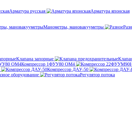
Арматура русская
Арматура японская
Манометры, мановакууметры
Раз
Клапана запорные
Клапа
Компрессор 1ФУУ80 ОМ4
Компрессор ДАУ-50
азное оборудование
Регулятор потока