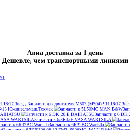
Авиа доставка за 1 день
Дешевле, чем транспортными линиями
-51
Запчасти для двигателя M503 (M504) ЧН 16/17 Зве
,5/13 Юждизельмаш,Токмак
За
 DAIHATSU
Запчасти к 6 D
Запчасти к 6/8R32E VASA WARTSILA
Запчасти к 6R32BC Wartsila
Запчасти к 6ДКРН26 98-12 БМЗ, 6S26MC, MAN B&W