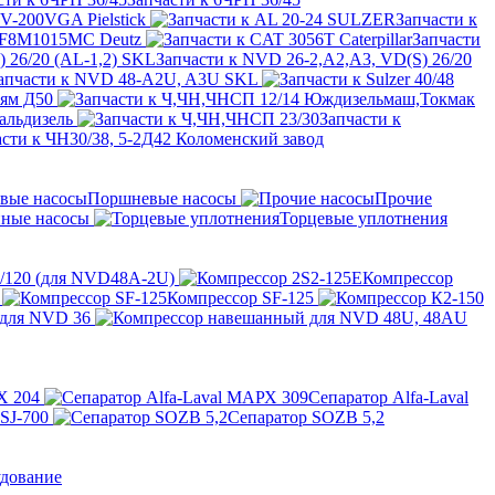
V-200VGA Pielstick
Запчасти к
BF8M1015MC Deutz
Запчасти
Запчасти к NVD 26-2,A2,A3, VD(S) 26/20
апчасти к NVD 48-A2U, A3U SKL
лям Д50
альдизель
Запчасти к
асти к ЧН30/38, 5-2Д42 Коломенский завод
Поршневые насосы
Прочие
ные насосы
Торцевые уплотнения
/120 (для NVD48A-2U)
Компрессор
Компрессор SF-125
 для NVD 36
Х 204
Сепаратор Alfa-Laval
 SJ-700
Сепаратор SOZB 5,2
удование