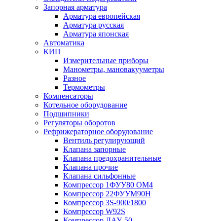
Запорная арматура
Арматура европейская
Арматура русская
Арматура японская
Автоматика
КИП
Измерительные приборы
Манометры, мановакууметры
Разное
Термометры
Компенсаторы
Котельное оборудование
Подшипники
Регуляторы оборотов
Рефрижераторное оборудование
Вентиль регулирующий
Клапана запорные
Клапана предохранительные
Клапана прочие
Клапана сильфонные
Компрессор 1ФУУ80 ОМ4
Компрессор 22ФУУМ90Н
Компрессор 3S-900/1800
Компрессор W92S
Компрессор ДАУ-50