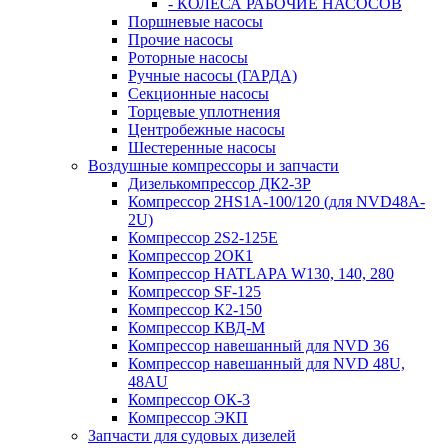
- КОЛЕСА РАБОЧИЕ НАСОСОВ
Поршневые насосы
Прочие насосы
Роторные насосы
Ручные насосы (ГАРДА)
Секционные насосы
Торцевые уплотнения
Центробежные насосы
Шестеренные насосы
Воздушные компрессоры и запчасти
Дизелькомпрессор ДК2-3Р
Компрессор 2HS1A-100/120 (для NVD48A-
2U)
Компрессор 2S2-125Е
Компрессор 2ОК1
Компрессор HATLAPA W130, 140, 280
Компрессор SF-125
Компрессор К2-150
Компрессор КВД-М
Компрессор навешанный для NVD 36
Компрессор навешанный для NVD 48U,
48AU
Компрессор ОК-3
Компрессор ЭКП
Запчасти для судовых дизелей