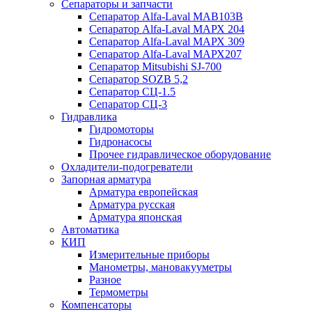
Сепараторы и запчасти
Сепаратор Alfa-Laval МАВ103В
Сепаратор Alfa-Laval МАРХ 204
Сепаратор Alfa-Laval МАРХ 309
Сепаратор Alfa-Laval МАРХ207
Сепаратор Mitsubishi SJ-700
Сепаратор SOZB 5,2
Сепаратор СЦ-1.5
Сепаратор СЦ-3
Гидравлика
Гидромоторы
Гидронасосы
Прочее гидравлическое оборудование
Охладители-подогреватели
Запорная арматура
Арматура европейская
Арматура русская
Арматура японская
Автоматика
КИП
Измерительные приборы
Манометры, мановакууметры
Разное
Термометры
Компенсаторы