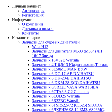
Личный кабинет
Авторизация
Регистрация
Информация
О компании
Доставка и оплата
Контакты
Каталог товаров
Запчасти для судовых двигателей
Wola H12
Запчасти для двигателя M503 (M504) ЧН
16/17 Звезда
Запчасти к 16V32E Wartsila
Запчасти к 4Ч10,5/13 Юждизельмаш,Токмак
Запчасти к 5L50MC MAN B&W
Запчасти к 6 DC-17-AE DAIHATSU
Запчасти к 6 DK-20-E DAIHATSU
Запчасти к 6 DKM-28-E(D) DAIHATSU
Запчасти к 6/8R32E VASA WARTSILA
Запчасти к 6CTA8.3-G2 Cummins
Запчасти к 6LUD25 Wartsila
Запчасти к 6R32BC Wartsila
Запчасти к 6TSR52,5/72 (6L525) SKODA
Запчасти к 6ДКРН26 98-12 БМЗ, 6S26MC,