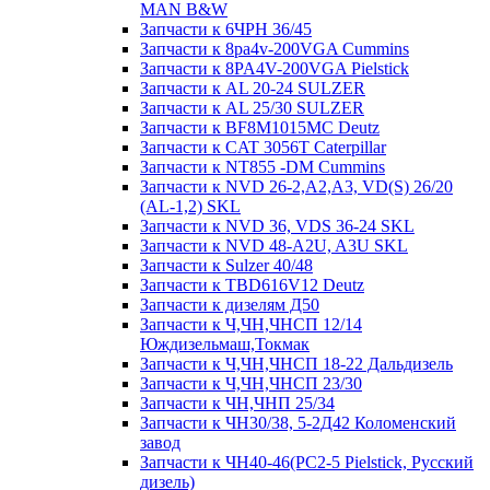
MAN B&W
Запчасти к 6ЧРН 36/45
Запчасти к 8pa4v-200VGA Cummins
Запчасти к 8PA4V-200VGA Pielstick
Запчасти к AL 20-24 SULZER
Запчасти к AL 25/30 SULZER
Запчасти к BF8M1015MC Deutz
Запчасти к CAT 3056T Caterpillar
Запчасти к NT855 -DM Cummins
Запчасти к NVD 26-2,A2,A3, VD(S) 26/20
(AL-1,2) SKL
Запчасти к NVD 36, VDS 36-24 SKL
Запчасти к NVD 48-A2U, A3U SKL
Запчасти к Sulzer 40/48
Запчасти к TBD616V12 Deutz
Запчасти к дизелям Д50
Запчасти к Ч,ЧН,ЧНСП 12/14
Юждизельмаш,Токмак
Запчасти к Ч,ЧН,ЧНСП 18-22 Дальдизель
Запчасти к Ч,ЧН,ЧНСП 23/30
Запчасти к ЧН,ЧНП 25/34
Запчасти к ЧН30/38, 5-2Д42 Коломенский
завод
Запчасти к ЧН40-46(PC2-5 Pielstick, Русский
дизель)