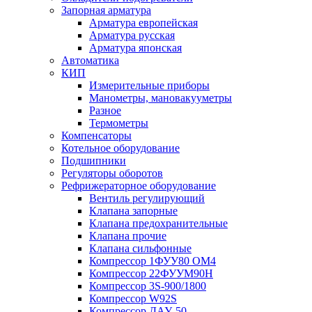
Запорная арматура
Арматура европейская
Арматура русская
Арматура японская
Автоматика
КИП
Измерительные приборы
Манометры, мановакууметры
Разное
Термометры
Компенсаторы
Котельное оборудование
Подшипники
Регуляторы оборотов
Рефрижераторное оборудование
Вентиль регулирующий
Клапана запорные
Клапана предохранительные
Клапана прочие
Клапана сильфонные
Компрессор 1ФУУ80 ОМ4
Компрессор 22ФУУМ90Н
Компрессор 3S-900/1800
Компрессор W92S
Компрессор ДАУ-50