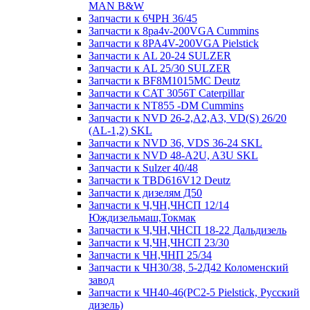
MAN B&W
Запчасти к 6ЧРН 36/45
Запчасти к 8pa4v-200VGA Cummins
Запчасти к 8PA4V-200VGA Pielstick
Запчасти к AL 20-24 SULZER
Запчасти к AL 25/30 SULZER
Запчасти к BF8M1015MC Deutz
Запчасти к CAT 3056T Caterpillar
Запчасти к NT855 -DM Cummins
Запчасти к NVD 26-2,A2,A3, VD(S) 26/20
(AL-1,2) SKL
Запчасти к NVD 36, VDS 36-24 SKL
Запчасти к NVD 48-A2U, A3U SKL
Запчасти к Sulzer 40/48
Запчасти к TBD616V12 Deutz
Запчасти к дизелям Д50
Запчасти к Ч,ЧН,ЧНСП 12/14
Юждизельмаш,Токмак
Запчасти к Ч,ЧН,ЧНСП 18-22 Дальдизель
Запчасти к Ч,ЧН,ЧНСП 23/30
Запчасти к ЧН,ЧНП 25/34
Запчасти к ЧН30/38, 5-2Д42 Коломенский
завод
Запчасти к ЧН40-46(PC2-5 Pielstick, Русский
дизель)