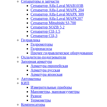
Сепараторы и запчасти
Сепаратор Alfa-Laval МАВ103В
Сепаратор Alfa-Laval МАРХ 204
Сепаратор Alfa-Laval МАРХ 309
Сепаратор Alfa-Laval МАРХ207
Сепаратор Mitsubishi SJ-700
Сепаратор SOZB 5,2
Сепаратор СЦ-1.5
Сепаратор СЦ-3
Гидравлика
Гидромоторы
Гидронасосы
Прочее гидравлическое оборудование
Охладители-подогреватели
Запорная арматура
Арматура европейская
Арматура русская
Арматура японская
Автоматика
КИП
Измерительные приборы
Манометры, мановакууметры
Разное
Термометры
Компенсаторы