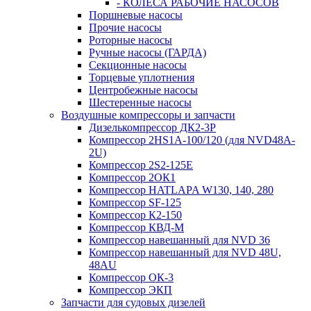
- КОЛЕСА РАБОЧИЕ НАСОСОВ
Поршневые насосы
Прочие насосы
Роторные насосы
Ручные насосы (ГАРДА)
Секционные насосы
Торцевые уплотнения
Центробежные насосы
Шестеренные насосы
Воздушные компрессоры и запчасти
Дизелькомпрессор ДК2-3Р
Компрессор 2HS1A-100/120 (для NVD48A-
2U)
Компрессор 2S2-125Е
Компрессор 2ОК1
Компрессор HATLAPA W130, 140, 280
Компрессор SF-125
Компрессор К2-150
Компрессор КВД-М
Компрессор навешанный для NVD 36
Компрессор навешанный для NVD 48U,
48AU
Компрессор ОК-3
Компрессор ЭКП
Запчасти для судовых дизелей