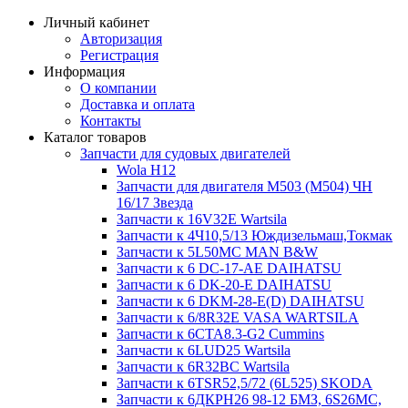
Личный кабинет
Авторизация
Регистрация
Информация
О компании
Доставка и оплата
Контакты
Каталог товаров
Запчасти для судовых двигателей
Wola H12
Запчасти для двигателя M503 (M504) ЧН
16/17 Звезда
Запчасти к 16V32E Wartsila
Запчасти к 4Ч10,5/13 Юждизельмаш,Токмак
Запчасти к 5L50MC MAN B&W
Запчасти к 6 DC-17-AE DAIHATSU
Запчасти к 6 DK-20-E DAIHATSU
Запчасти к 6 DKM-28-E(D) DAIHATSU
Запчасти к 6/8R32E VASA WARTSILA
Запчасти к 6CTA8.3-G2 Cummins
Запчасти к 6LUD25 Wartsila
Запчасти к 6R32BC Wartsila
Запчасти к 6TSR52,5/72 (6L525) SKODA
Запчасти к 6ДКРН26 98-12 БМЗ, 6S26MC,