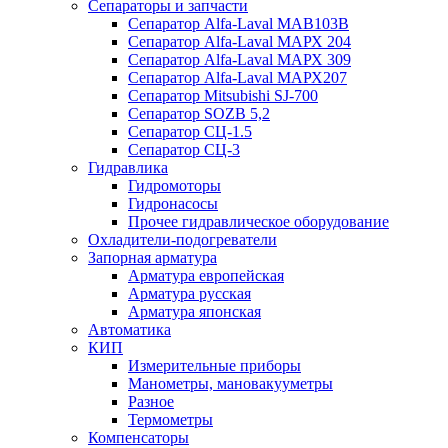
Сепараторы и запчасти
Сепаратор Alfa-Laval МАВ103В
Сепаратор Alfa-Laval МАРХ 204
Сепаратор Alfa-Laval МАРХ 309
Сепаратор Alfa-Laval МАРХ207
Сепаратор Mitsubishi SJ-700
Сепаратор SOZB 5,2
Сепаратор СЦ-1.5
Сепаратор СЦ-3
Гидравлика
Гидромоторы
Гидронасосы
Прочее гидравлическое оборудование
Охладители-подогреватели
Запорная арматура
Арматура европейская
Арматура русская
Арматура японская
Автоматика
КИП
Измерительные приборы
Манометры, мановакууметры
Разное
Термометры
Компенсаторы