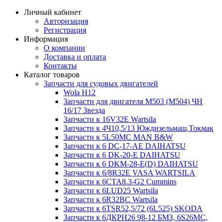
Личный кабинет
Авторизация
Регистрация
Информация
О компании
Доставка и оплата
Контакты
Каталог товаров
Запчасти для судовых двигателей
Wola H12
Запчасти для двигателя M503 (M504) ЧН
16/17 Звезда
Запчасти к 16V32E Wartsila
Запчасти к 4Ч10,5/13 Юждизельмаш,Токмак
Запчасти к 5L50MC MAN B&W
Запчасти к 6 DC-17-AE DAIHATSU
Запчасти к 6 DK-20-E DAIHATSU
Запчасти к 6 DKM-28-E(D) DAIHATSU
Запчасти к 6/8R32E VASA WARTSILA
Запчасти к 6CTA8.3-G2 Cummins
Запчасти к 6LUD25 Wartsila
Запчасти к 6R32BC Wartsila
Запчасти к 6TSR52,5/72 (6L525) SKODA
Запчасти к 6ДКРН26 98-12 БМЗ, 6S26MC,