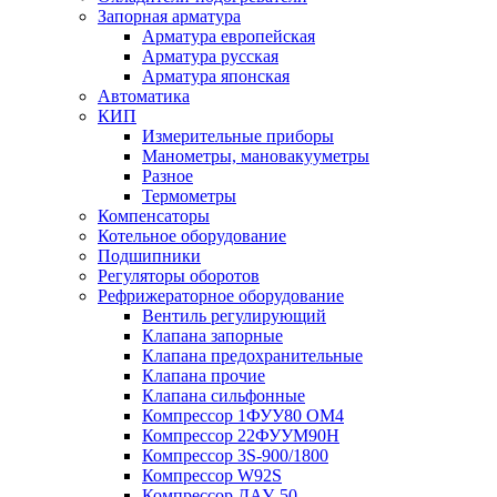
Запорная арматура
Арматура европейская
Арматура русская
Арматура японская
Автоматика
КИП
Измерительные приборы
Манометры, мановакууметры
Разное
Термометры
Компенсаторы
Котельное оборудование
Подшипники
Регуляторы оборотов
Рефрижераторное оборудование
Вентиль регулирующий
Клапана запорные
Клапана предохранительные
Клапана прочие
Клапана сильфонные
Компрессор 1ФУУ80 ОМ4
Компрессор 22ФУУМ90Н
Компрессор 3S-900/1800
Компрессор W92S
Компрессор ДАУ-50