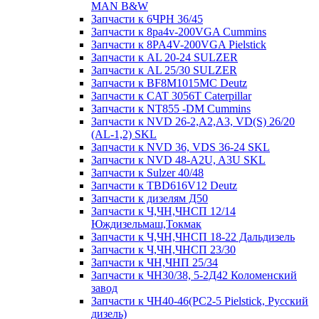
MAN B&W
Запчасти к 6ЧРН 36/45
Запчасти к 8pa4v-200VGA Cummins
Запчасти к 8PA4V-200VGA Pielstick
Запчасти к AL 20-24 SULZER
Запчасти к AL 25/30 SULZER
Запчасти к BF8M1015MC Deutz
Запчасти к CAT 3056T Caterpillar
Запчасти к NT855 -DM Cummins
Запчасти к NVD 26-2,A2,A3, VD(S) 26/20
(AL-1,2) SKL
Запчасти к NVD 36, VDS 36-24 SKL
Запчасти к NVD 48-A2U, A3U SKL
Запчасти к Sulzer 40/48
Запчасти к TBD616V12 Deutz
Запчасти к дизелям Д50
Запчасти к Ч,ЧН,ЧНСП 12/14
Юждизельмаш,Токмак
Запчасти к Ч,ЧН,ЧНСП 18-22 Дальдизель
Запчасти к Ч,ЧН,ЧНСП 23/30
Запчасти к ЧН,ЧНП 25/34
Запчасти к ЧН30/38, 5-2Д42 Коломенский
завод
Запчасти к ЧН40-46(PC2-5 Pielstick, Русский
дизель)