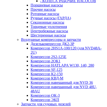
- КОЛЕСА РАБОЧИЕ НАСОСОВ
Поршневые насосы
Прочие насосы
Роторные насосы
Ручные насосы (ГАРДА)
Секционные насосы
Торцевые уплотнения
Центробежные насосы
Шестеренные насосы
Воздушные компрессоры и запчасти
Дизелькомпрессор ДК2-3Р
Компрессор 2HS1A-100/120 (для NVD48A-
2U)
Компрессор 2S2-125Е
Компрессор 2ОК1
Компрессор HATLAPA W130, 140, 280
Компрессор SF-125
Компрессор К2-150
Компрессор КВД-М
Компрессор навешанный для NVD 36
Компрессор навешанный для NVD 48U,
48AU
Компрессор ОК-3
Компрессор ЭКП
Запчасти для судовых дизелей