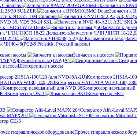
A Cummins
Запчасти к 8PA4
AL 25/30 SULZER
Запчасти к 
асти к NT855 -DM Cummins
к NVD 36, VDS 36-24 SKL
З
и к TBD616V12 Deutz
Запчасти к дизе
Запчасти к Ч,ЧН,ЧНСП 18-22 Д
НП 25/34
Запч
к ЧН40-46(PC2-5 Pielstick, Русский дизель)
евые насосы
Запчасти к насосам
Ручные насосы (ГАРДА)
Секцион
Шестеренные насосы
Компрессор 2HS1A-100
Компрессор HATLAPA W130, 140, 280
Компрессор навешанный
Компрессор ОК-3
Компрессор ЭКП
03В
Сепаратор Alfa-Laval МАР
aval МАРХ207
Сепаратор Mitsubishi
атор СЦ-3
Прочее гидравлическое обор