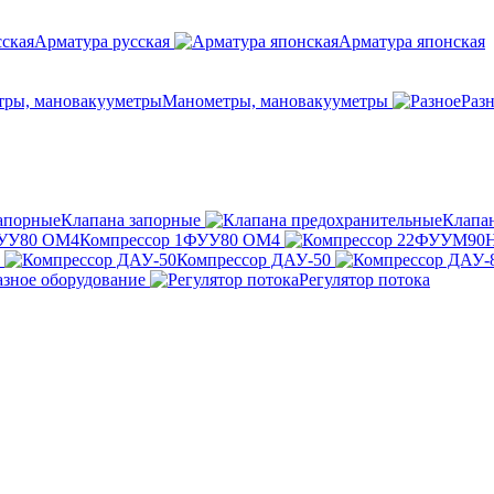
Арматура русская
Арматура японская
Манометры, мановакууметры
Раз
Клапана запорные
Клапа
Компрессор 1ФУУ80 ОМ4
Компрессор ДАУ-50
азное оборудование
Регулятор потока