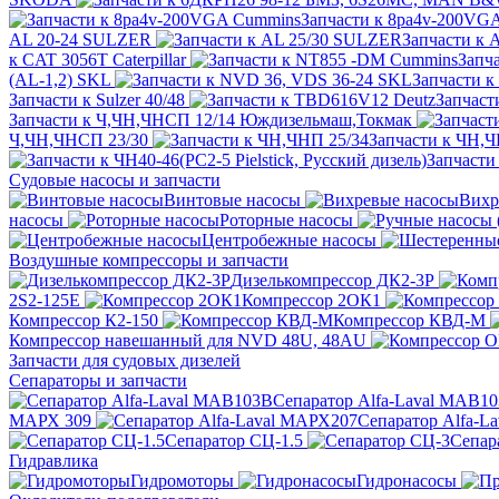
Запчасти к 8pa4v-200VG
AL 20-24 SULZER
Запчасти к 
к CAT 3056T Caterpillar
Запч
(AL-1,2) SKL
Запчасти 
Запчасти к Sulzer 40/48
Запчаст
Запчасти к Ч,ЧН,ЧНСП 12/14 Юждизельмаш,Токмак
Ч,ЧН,ЧНСП 23/30
Запчасти к ЧН,Ч
Запчасти 
Судовые насосы и запчасти
Винтовые насосы
Вихр
насосы
Роторные насосы
Центробежные насосы
Воздушные компрессоры и запчасти
Дизелькомпрессор ДК2-3Р
2S2-125Е
Компрессор 2ОК1
Компрессор К2-150
Компрессор КВД-М
Компрессор навешанный для NVD 48U, 48AU
Запчасти для судовых дизелей
Сепараторы и запчасти
Сепаратор Alfa-Laval МАВ1
МАРХ 309
Сепаратор Alfa-L
Сепаратор СЦ-1.5
Сепар
Гидравлика
Гидромоторы
Гидронасосы