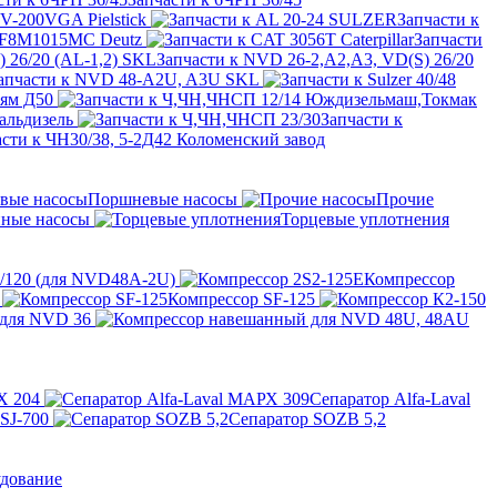
V-200VGA Pielstick
Запчасти к
BF8M1015MC Deutz
Запчасти
Запчасти к NVD 26-2,A2,A3, VD(S) 26/20
апчасти к NVD 48-A2U, A3U SKL
лям Д50
альдизель
Запчасти к
асти к ЧН30/38, 5-2Д42 Коломенский завод
Поршневые насосы
Прочие
ные насосы
Торцевые уплотнения
/120 (для NVD48A-2U)
Компрессор
Компрессор SF-125
 для NVD 36
Х 204
Сепаратор Alfa-Laval
 SJ-700
Сепаратор SOZB 5,2
удование