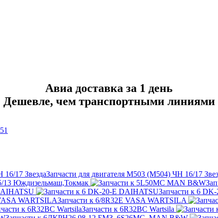
Авиа доставка за 1 день
Дешевле, чем транспортными линиями
-51
Запчасти для двигателя M503 (M504) ЧН 16/17 Зве
,5/13 Юждизельмаш,Токмак
За
 DAIHATSU
Запчасти к 6 D
Запчасти к 6/8R32E VASA WARTSILA
Запчасти к 6R32BC Wartsila
Запчасти к 6ДКРН26 98-12 БМЗ, 6S26MC, MAN B&W